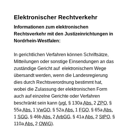
Elektronischer Rechtverkehr
Informationen zum elektronischen
Rechtsverkehr mit den Justizeinrichtungen in
Nordrhein-Westfalen:
In gerichtlichen Verfahren können Schriftsätze,
Mitteilungen oder sonstige Einsendungen an das
zuständige Gericht auf elektronischem Wege
übersandt werden, wenn die Landesregierung
dies durch Rechtsverordnung bestimmt hat,
wobei die Zulassung der elektronischen Form
auch auf einzelne Gerichte oder Verfahren
beschränkt sein kann (
vgl.
§ 130a
Abs.
2
ZPO
, §
55a
Abs.
1
VwGO
, § 52a
Abs.
1
FGO
, § 65a
Abs.
1
SGG
, § 46b
Abs.
2
ArbGG
, § 41a
Abs.
2
StPO
, §
110a
Abs.
2
OWiG
).