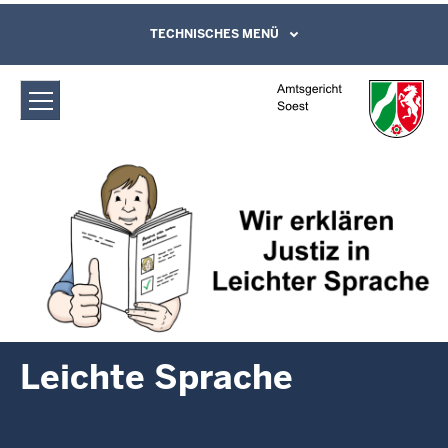
Direkt zum Inhalt
Amtsgericht Soest: Leichte Sprache
TECHNISCHES MENÜ
Leichte Sprache, Gebärdensprachenvideo
und Kontaktformular
Leichte Sprache