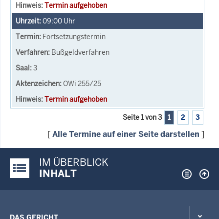
Termin aufgehoben
09:00
Uhr
Fortsetzungstermin
Bußgeldverfahren
3
OWi 255/25
Termin aufgehoben
Seite 1 von 3
1
2
3
[
Alle Termine auf einer Seite darstellen
]
IM ÜBERBLICK
Justiz-Portal im Überblick:
INHALT
DAS GERICHT