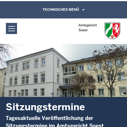
Direkt zum Inhalt
Amtsgericht Soest: Sitzungstermine
TECHNISCHES MENÜ
Leichte Sprache, Gebärdensprachenvideo
und Kontaktformular
Sitzungstermine
Tagesaktuelle Veröffentlichung der
Sitzungstermine im Amtsgericht Soest